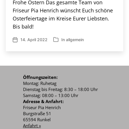
Frohe Ostern Das gesamte Team von
Friseur Pia Henrich wünscht Euch schöne
Osterfeiertage im Kreise Eurer Liebsten.
Bis bald!
14. April 2022
In
allgemein
Veröffentlichungsdatum
Kategorien
Öffnungszeiten:
Montag: Ruhetag
Dienstag bis Freitag: 8:30 – 18:00 Uhr
Samstag: 08:00 – 13:00 Uhr
Adresse & Anfahrt:
Friseur Pia Henrich
Burgstraße 51
65594 Runkel
Anfahrt »