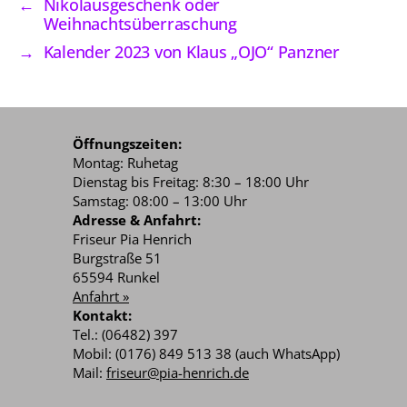
←
Nikolausgeschenk oder
Weihnachtsüberraschung
→
Kalender 2023 von Klaus „OJO“ Panzner
Öffnungszeiten:
Montag: Ruhetag
Dienstag bis Freitag: 8:30 – 18:00 Uhr
Samstag: 08:00 – 13:00 Uhr
Adresse & Anfahrt:
Friseur Pia Henrich
Burgstraße 51
65594 Runkel
Anfahrt »
Kontakt:
Tel.: (06482) 397
Mobil: (0176) 849 513 38 (auch WhatsApp)
Mail:
friseur@pia-henrich.de