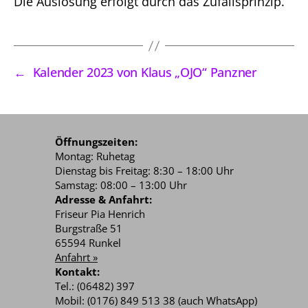
Die Auslosung erfolgt durch das Zufallsprinzip.
←
Kalender 2023 von Klaus „OJO“ Panzner
Öffnungszeiten:
Montag: Ruhetag
Dienstag bis Freitag: 8:30 – 18:00 Uhr
Samstag: 08:00 – 13:00 Uhr
Adresse & Anfahrt:
Friseur Pia Henrich
Burgstraße 51
65594 Runkel
Anfahrt »
Kontakt:
Tel.: (06482) 397
Mobil: (0176) 849 513 38 (auch WhatsApp)