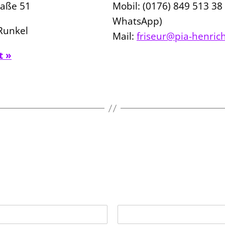
raße 51
Mobil: (0176) 849 513 38
WhatsApp)
Runkel
Mail:
friseur@pia-henric
t
»