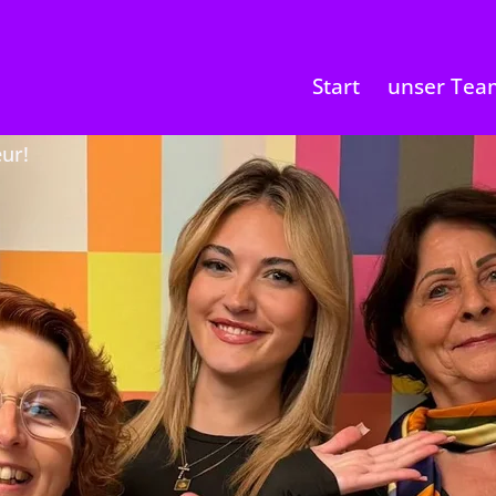
Start
unser Tea
ur!