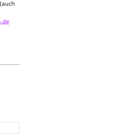
 (auch
h.de