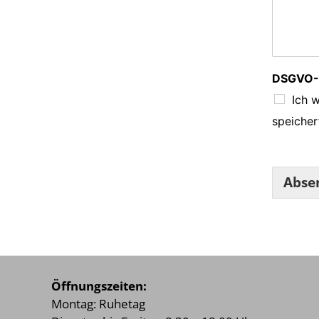
DSGVO-E
Ich w
speicher
Abse
Öffnungszeiten:
Montag: Ruhetag