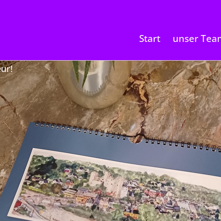
Start
unser Tea
ur!