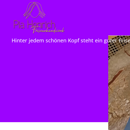
Friseur
Hinter jedem schönen Kopf steht ein guter Frise
Pia
Henrich