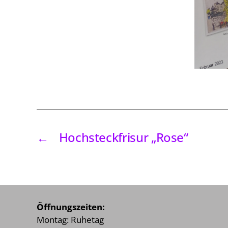
←
Hochsteckfrisur „Rose“
Öffnungszeiten:
Montag: Ruhetag