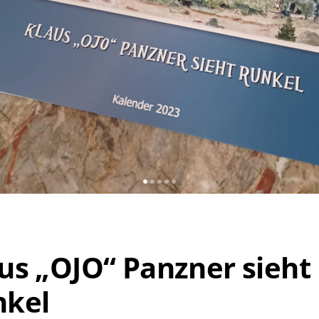
us „OJO“ Panzner sieht
nkel