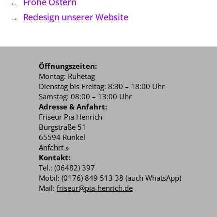
←
Frohe Ostern
→
Redesign unserer Website
Öffnungszeiten:
Montag: Ruhetag
Dienstag bis Freitag: 8:30 – 18:00 Uhr
Samstag: 08:00 – 13:00 Uhr
Adresse & Anfahrt:
Friseur Pia Henrich
Burgstraße 51
65594 Runkel
Anfahrt »
Kontakt:
Tel.: (06482) 397
Mobil: (0176) 849 513 38 (auch WhatsApp)
Mail:
friseur@pia-henrich.de